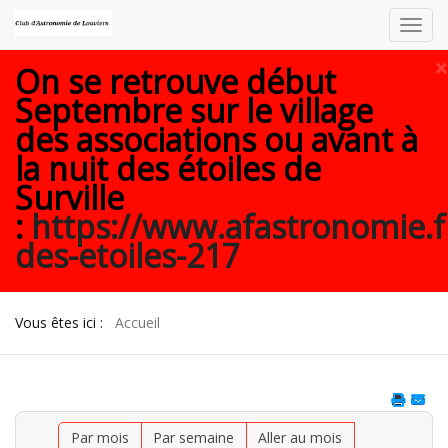
Toggl
navig
×
On se retrouve début
Septembre sur le village
des associations ou avant à
la nuit des étoiles de
Surville
:
https://www.afastronomie.f
des-etoiles-217
Vous êtes ici :
Accueil
Par mois
Par semaine
Aller au mois