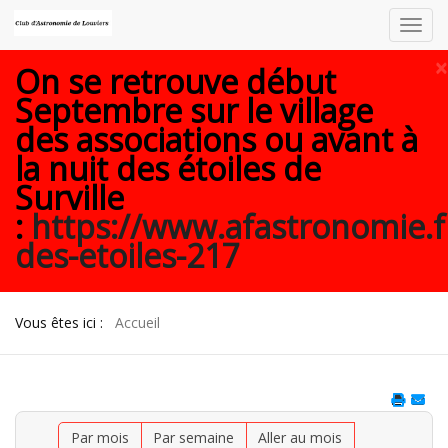
Toggl
navig
×
On se retrouve début
Septembre sur le village
des associations ou avant à
la nuit des étoiles de
Surville
:
https://www.afastronomie.f
des-etoiles-217
Vous êtes ici :
Accueil
Par mois
Par semaine
Aller au mois