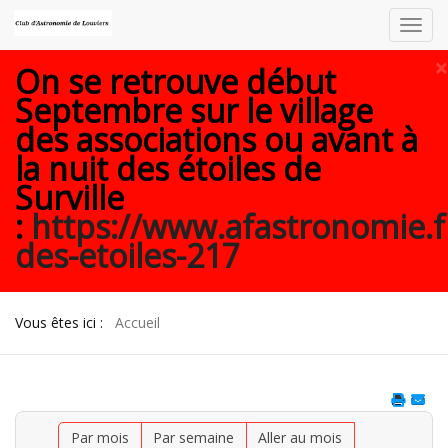
Toggl
navig
×
On se retrouve début
Septembre sur le village
des associations ou avant à
la nuit des étoiles de
Surville
:
https://www.afastronomie.f
des-etoiles-217
Vous êtes ici :
Accueil
Par mois
Par semaine
Aller au mois