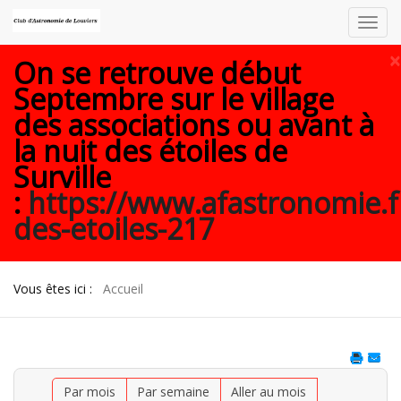
Toggl
navig
×
On se retrouve début
Septembre sur le village
des associations ou avant à
la nuit des étoiles de
Surville
:
https://www.afastronomie.f
des-etoiles-217
Vous êtes ici :
Accueil
Par mois
Par semaine
Aller au mois