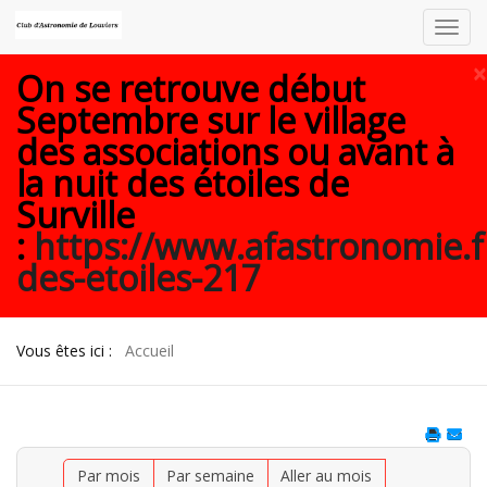
Toggl
navig
×
On se retrouve début
Septembre sur le village
des associations ou avant à
la nuit des étoiles de
Surville
:
https://www.afastronomie.f
des-etoiles-217
Vous êtes ici :
Accueil
Par mois
Par semaine
Aller au mois