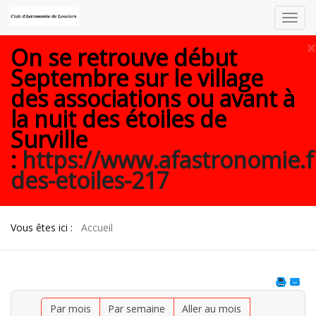
Toggl
navig
×
On se retrouve début
Septembre sur le village
des associations ou avant à
la nuit des étoiles de
Surville
:
https://www.afastronomie.f
des-etoiles-217
Vous êtes ici :
Accueil
Par mois
Par semaine
Aller au mois