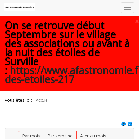
Toggl
navig
×
On se retrouve début
Septembre sur le village
des associations ou avant à
la nuit des étoiles de
Surville
:
https://www.afastronomie.f
des-etoiles-217
Vous êtes ici :
Accueil
Par mois
Par semaine
Aller au mois