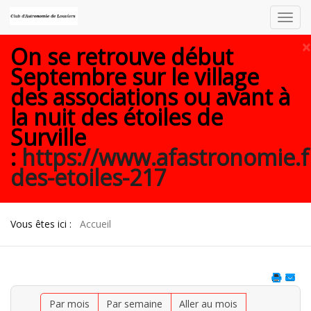
Toggl
navig
×
On se retrouve début
Septembre sur le village
des associations ou avant à
la nuit des étoiles de
Surville
:
https://www.afastronomie.f
des-etoiles-217
Vous êtes ici :
Accueil
Par mois
Par semaine
Aller au mois