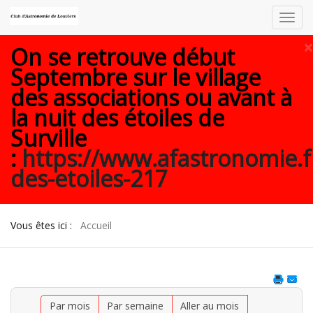
Toggl
navig
×
On se retrouve début
Septembre sur le village
des associations ou avant à
la nuit des étoiles de
Surville
:
https://www.afastronomie.f
des-etoiles-217
Vous êtes ici :
Accueil
Par mois
Par semaine
Aller au mois