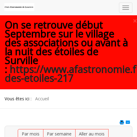
Toggl
navig
×
On se retrouve début
Septembre sur le village
des associations ou avant à
la nuit des étoiles de
Surville
:
https://www.afastronomie.f
des-etoiles-217
Vous êtes ici :
Accueil
Par mois
Par semaine
Aller au mois