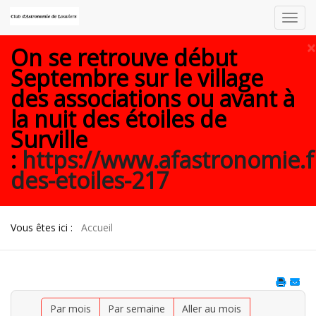
Toggl
navig
×
On se retrouve début
Septembre sur le village
des associations ou avant à
la nuit des étoiles de
Surville
:
https://www.afastronomie.f
des-etoiles-217
Vous êtes ici :
Accueil
Par mois
Par semaine
Aller au mois