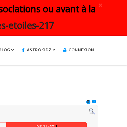
×
ociations ou avant à la
s-etoiles-217
BLOG
ASTROKIDZ
CONNEXION
Jour suivant