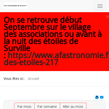
Toggl
navig
×
On se retrouve début
Septembre sur le village
des associations ou avant à
la nuit des étoiles de
Surville
:
https://www.afastronomie.f
des-etoiles-217
Vous êtes ici :
Accueil
Par mois
Par semaine
Aller au mois