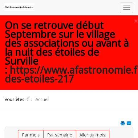
Toggl
navig
×
On se retrouve début
Septembre sur le village
des associations ou avant à
la nuit des étoiles de
Surville
:
https://www.afastronomie.f
des-etoiles-217
Vous êtes ici :
Accueil
Par mois
Par semaine
Aller au mois