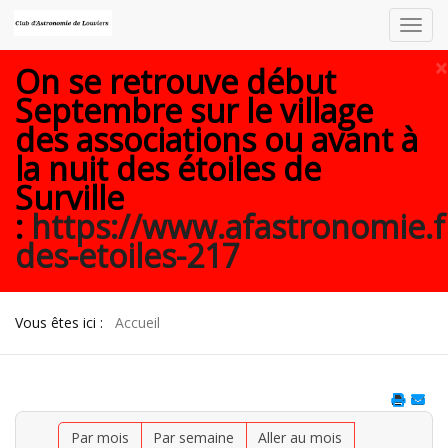
Toggl
navig
×
On se retrouve début
Septembre sur le village
des associations ou avant à
la nuit des étoiles de
Surville
:
https://www.afastronomie.f
des-etoiles-217
Vous êtes ici :
Accueil
Par mois
Par semaine
Aller au mois