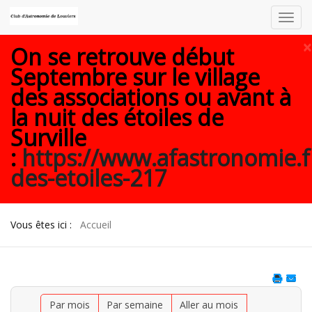
Toggl
navig
×
On se retrouve début
Septembre sur le village
des associations ou avant à
la nuit des étoiles de
Surville
:
https://www.afastronomie.f
des-etoiles-217
Vous êtes ici :
Accueil
Par mois
Par semaine
Aller au mois