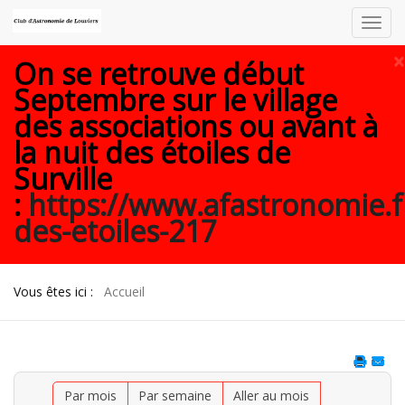
Toggl
navig
×
On se retrouve début
Septembre sur le village
des associations ou avant à
la nuit des étoiles de
Surville
:
https://www.afastronomie.f
des-etoiles-217
Vous êtes ici :
Accueil
Par mois
Par semaine
Aller au mois