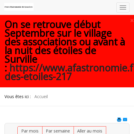
Toggl
navig
×
On se retrouve début
Septembre sur le village
des associations ou avant à
la nuit des étoiles de
Surville
:
https://www.afastronomie.f
des-etoiles-217
Vous êtes ici :
Accueil
Par mois
Par semaine
Aller au mois