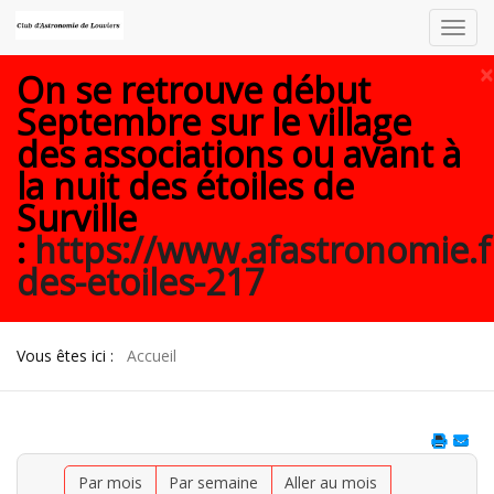
Toggl
navig
×
On se retrouve début
Septembre sur le village
des associations ou avant à
la nuit des étoiles de
Surville
:
https://www.afastronomie.f
des-etoiles-217
Vous êtes ici :
Accueil
Par mois
Par semaine
Aller au mois