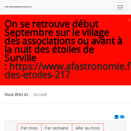
Toggl
navig
×
On se retrouve début
Septembre sur le village
des associations ou avant à
la nuit des étoiles de
Surville
:
https://www.afastronomie.f
des-etoiles-217
Vous êtes ici :
Accueil
Par mois
Par semaine
Aller au mois