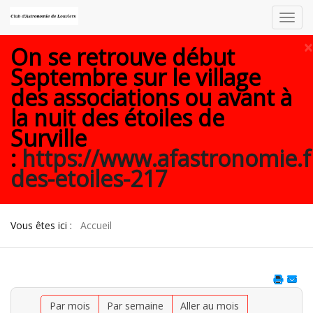
Toggl
navig
×
On se retrouve début
Septembre sur le village
des associations ou avant à
la nuit des étoiles de
Surville
:
https://www.afastronomie.f
des-etoiles-217
Vous êtes ici :
Accueil
Par mois
Par semaine
Aller au mois