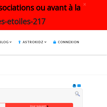
×
ociations ou avant à la
s-etoiles-217
BLOG
ASTROKIDZ
CONNEXION
Jour suivant