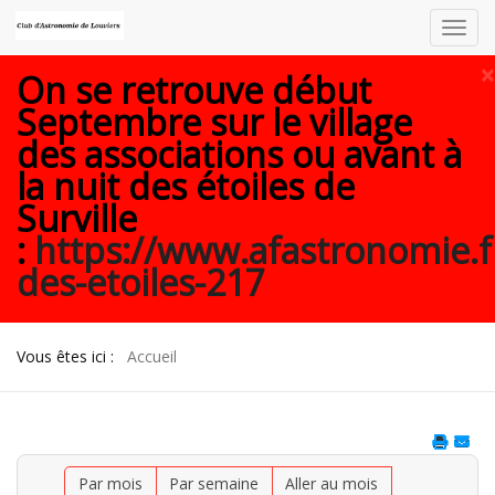
Toggl
navig
×
On se retrouve début
Septembre sur le village
des associations ou avant à
la nuit des étoiles de
Surville
:
https://www.afastronomie.f
des-etoiles-217
Vous êtes ici :
Accueil
Par mois
Par semaine
Aller au mois