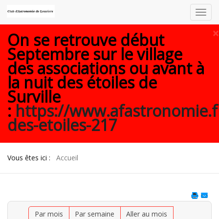
Toggl
navig
×
On se retrouve début
Septembre sur le village
des associations ou avant à
la nuit des étoiles de
Surville
:
https://www.afastronomie.f
des-etoiles-217
Vous êtes ici :
Accueil
Par mois
Par semaine
Aller au mois