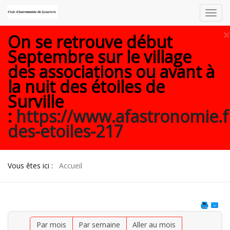
Toggl
navig
×
On se retrouve début
Septembre sur le village
des associations ou avant à
la nuit des étoiles de
Surville
:
https://www.afastronomie.f
des-etoiles-217
Vous êtes ici :
Accueil
Par mois
Par semaine
Aller au mois