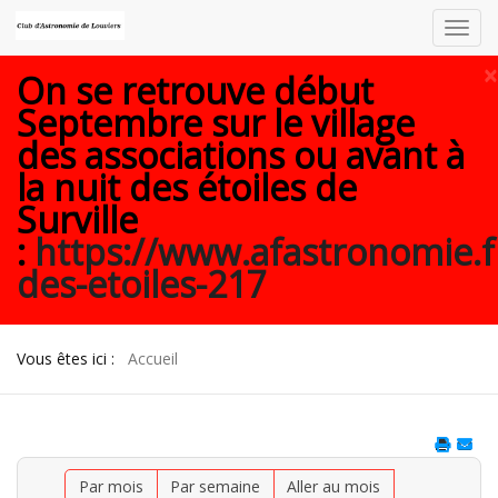
Toggl
navig
×
On se retrouve début
Septembre sur le village
des associations ou avant à
la nuit des étoiles de
Surville
:
https://www.afastronomie.f
des-etoiles-217
Vous êtes ici :
Accueil
Par mois
Par semaine
Aller au mois