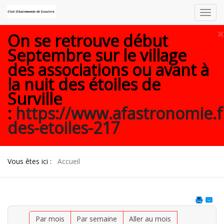
Toggl
navig
×
On se retrouve début
Septembre sur le village
des associations ou avant à
la nuit des étoiles de
Surville
:
https://www.afastronomie.f
des-etoiles-217
Vous êtes ici :
Accueil
Par mois
Par semaine
Aller au mois