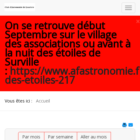
Toggl
navig
×
On se retrouve début
Septembre sur le village
des associations ou avant à
la nuit des étoiles de
Surville
:
https://www.afastronomie.f
des-etoiles-217
Vous êtes ici :
Accueil
Par mois
Par semaine
Aller au mois