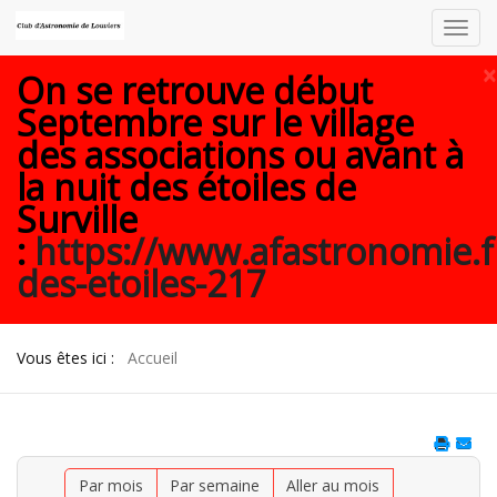
Toggl
navig
×
On se retrouve début
Septembre sur le village
des associations ou avant à
la nuit des étoiles de
Surville
:
https://www.afastronomie.f
des-etoiles-217
Vous êtes ici :
Accueil
Par mois
Par semaine
Aller au mois