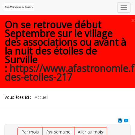
Toggl
navig
×
On se retrouve début
Septembre sur le village
des associations ou avant à
la nuit des étoiles de
Surville
:
https://www.afastronomie.f
des-etoiles-217
Vous êtes ici :
Accueil
Par mois
Par semaine
Aller au mois