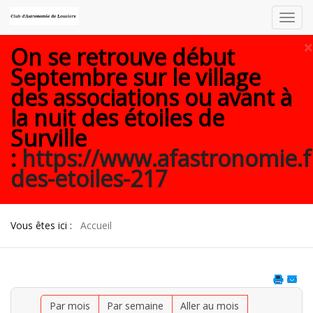
Toggl
navig
×
On se retrouve début
Septembre sur le village
des associations ou avant à
la nuit des étoiles de
Surville
:
https://www.afastronomie.f
des-etoiles-217
Vous êtes ici :
Accueil
Par mois
Par semaine
Aller au mois