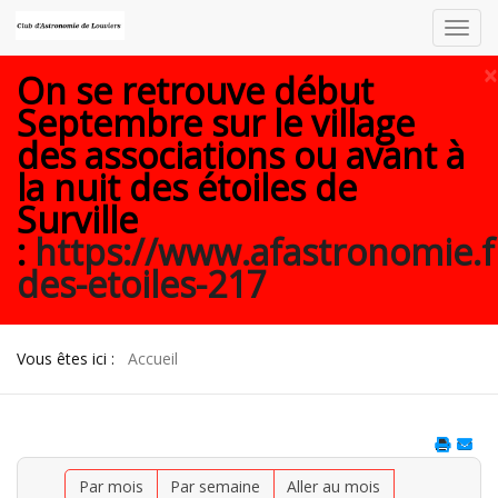
Toggl
navig
×
On se retrouve début
Septembre sur le village
des associations ou avant à
la nuit des étoiles de
Surville
:
https://www.afastronomie.f
des-etoiles-217
Vous êtes ici :
Accueil
Par mois
Par semaine
Aller au mois