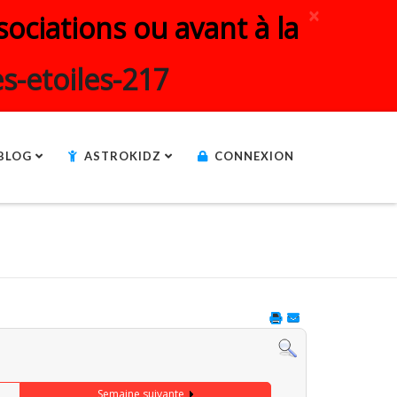
×
ociations ou avant à la
s-etoiles-217
BLOG
ASTROKIDZ
CONNEXION
Semaine suivante